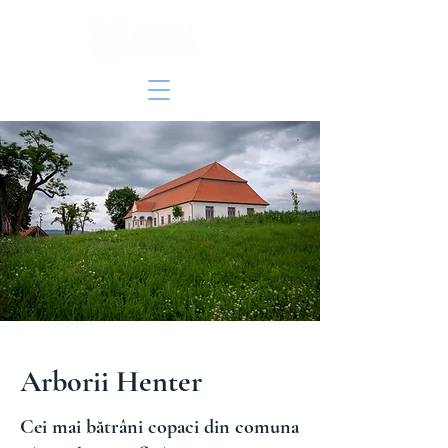
Arborii Henter
Cei mai bătrâni copaci din comuna