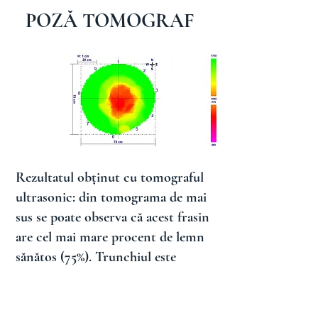
POZĂ TOMOGRAF
Rezultatul obținut cu tomograful
ultrasonic: din tomograma de mai
sus se poate observa că acest frasin
are cel mai mare procent de lemn
sănătos (75%). Trunchiul este
afectat puternic de putregai pe
porțiuni mai mici (25% - 35%) în
partea centrală, fără însă a