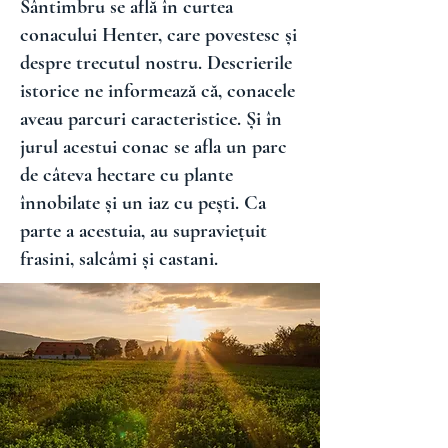
Sântimbru se află în curtea
conacului Henter, care povestesc și
despre trecutul nostru. Descrierile
istorice ne informează că, conacele
aveau parcuri caracteristice. Și în
jurul acestui conac se afla un parc
de câteva hectare cu plante
înnobilate și un iaz cu pești. Ca
parte a acestuia, au supraviețuit
frasini, salcâmi și castani.