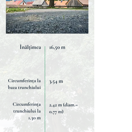
Înălțimea
16,50 m
Circumferința la
3.54 m
baza trunchiului
Circumferința
2,42 m (diam.=
trunchiului la
0,77 m)
1,30 m