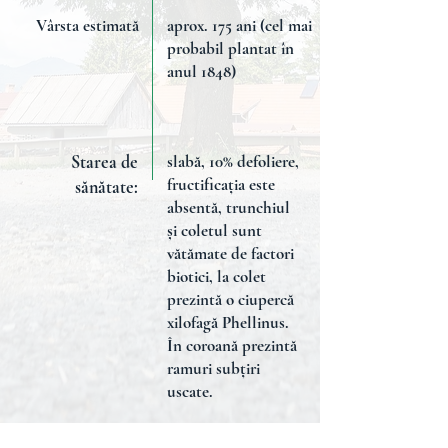
Vârsta estimată
aprox. 175 ani (cel mai
probabil plantat în
anul 1848)
Starea de
slabă, 10% defoliere,
fructificația este
sănătate:
absentă, trunchiul
și coletul sunt
vătămate de factori
biotici, la colet
prezintă o ciupercă
xilofagă Phellinus.
În coroană prezintă
ramuri subțiri
uscate.