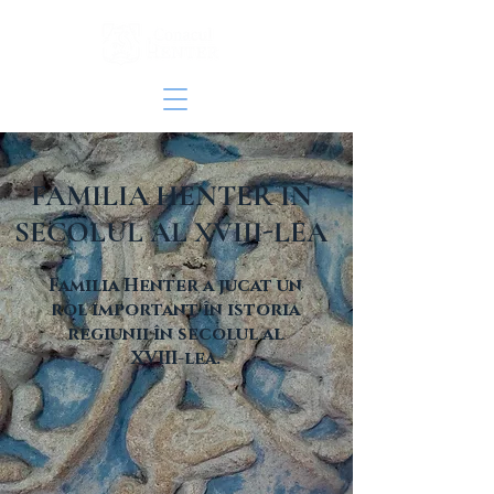
FAMILIA HENTER ÎN
SECOLUL AL XVIII-LEA
Familia Henter a jucat un
rol important în istoria
regiunii în secolul al
XVIII-lea.