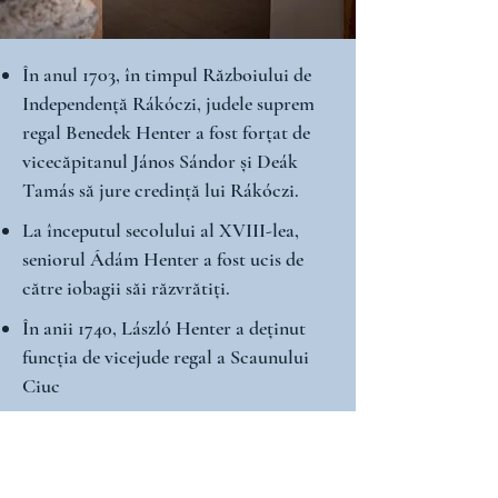
În anul 1703, în timpul Războiului de
Independență Rákóczi, judele suprem
regal Benedek Henter a fost forțat de
vicecăpitanul János Sándor și Deák
Tamás să jure credință lui Rákóczi.
La începutul secolului al XVIII-lea,
seniorul Ádám Henter a fost ucis de
către iobagii săi răzvrătiți.
În anii 1740, László Henter a deținut
funcția de vicejude regal a Scaunului
Ciuc
Ramura familiei din Sântimbru a
primit titlul de baron, conferit
juniorului Ádám Henter în data de 20