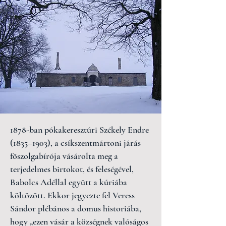
1878-ban pókakeresztúri Székely Endre
(1835–1903), a csíkszentmártoni járás
főszolgabírója vásárolta meg a
terjedelmes birtokot, és feleségével,
Babolcs Adéllal együtt a kúriába
költözött. Ekkor jegyezte fel Veress
Sándor plébános a domus historiába,
hogy „ezen vásár a községnek valóságos