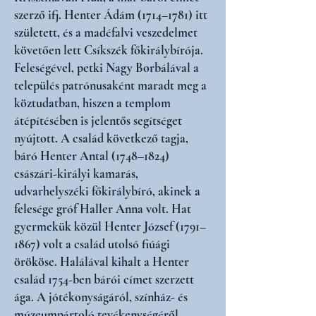
szerző ifj. Henter Ádám (1714–1781) itt
született, és a madéfalvi veszedelmet
követően lett Csíkszék főkirálybírója.
Feleségével, petki Nagy Borbálával a
település patrónusaként maradt meg a
köztudatban, hiszen a templom
átépítésében is jelentős segítséget
nyújtott. A család következő tagja,
báró Henter Antal (1748–1824)
császári-királyi kamarás,
udvarhelyszéki főkirálybíró, akinek a
felesége gróf Haller Anna volt. Hat
gyermekük közül Henter József (1791–
1867) volt a család utolsó fiúági
örököse. Halálával kihalt a Henter
család 1754-ben bárói címet szerzett
ága. A jótékonyságáról, színház- és
múzeumpártoló tevékenységéről