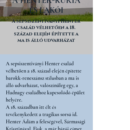
A HENTER-KÚRIA
ÉS LAKÓI
A sepsiszentiványi Henter
család vélhetően a 18.
század elején építette a
ma is álló udvarházat
A sepsiszentiványi Henter család
vélhetően a 18. század elején építette
barokk-reneszánsz stílusban a ma is
álló udvarházat, valószínűleg egy, a
Hadnagy családhoz kapcsolódó épület
helyére.
A 18. században itt élt és
tevékenykedett a tragikus sorsú id.
Henter Ádám a feleségével, Sármasági
Krisztinával. Fiuk, a már bárói címet