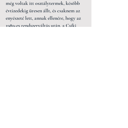
még voltak itt osztálytermek, később
évtizedekig üresen állt, és csaknem az
enyészeté lett, annak ellenére, hogy az
1989-es rendszerváltás után, a Csíki
Székely Múzeum közreműködésével
többször volt próbálkozás a felújítási
tervek elkészíttetésére és az időközben
fedél nélkül maradt épület
állagmegóvására.