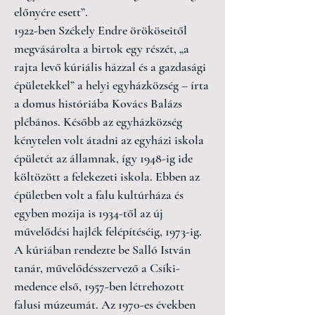
előnyére esett”.
1922-ben Székely Endre örököseitől
megvásárolta a birtok egy részét, „a
rajta levő kúriális házzal és a gazdasági
épületekkel” a helyi egyházközség – írta
a domus históriába Kovács Balázs
plébános. Később az egyházközség
kénytelen volt átadni az egyházi iskola
épületét az államnak, így 1948-ig ide
költözött a felekezeti iskola. Ebben az
épületben volt a falu kultúrháza és
egyben mozija is 1934-től az új
művelődési hajlék felépítéséig, 1973-ig.
A kúriában rendezte be Salló István
tanár, művelődésszervező a Csíki-
medence első, 1957-ben létrehozott
falusi múzeumát. Az 1970-es években