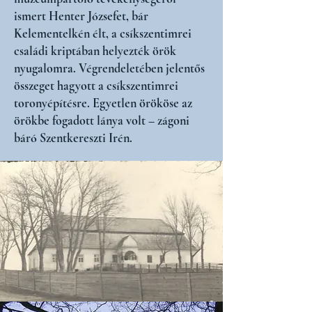
ismert Henter Józsefet, bár
Kelementelkén élt, a csíkszentimrei
családi kriptában helyezték örök
nyugalomra. Végrendeletében jelentős
összeget hagyott a csíkszentimrei
toronyépítésre. Egyetlen örököse az
örökbe fogadott lánya volt – zágoni
báró Szentkereszti Irén.